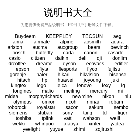
说明书大全
为您提供免费产品说明书、PDF用户手册等文件下载。
Buydeem
KEEPPLEY
TECSUN
aeg
aima
airmate
alpine
aosmith
aqara
ariston
aucma
auxgroup
bears
bewinch
bosch
butterfly
cada
canon
casarte
casio
citizen
daikin
deli
dji
donlim
drcoffee
dreame
dyson
ecovacs
edifier
epson
fiyta
flesports
flyco
fujitsu
gorenje
haier
hikari
hikvision
hisense
hitachi
hp
huawei
joyoung
juki
kingtex
lego
leica
lenovo
lexy
lg
longines
malio
meiling
mercury
mi
midea
morphyrichards
newmine
nikon
niu
olympus
omron
ricoh
rinnai
robam
roborock
royalstar
sacon
sakura
sembo
siemens
sluban
sony
tailg
tcl
tiger
toshiba
tplink
vatti
wahson
weili
wekki
whirlpoo
xiaoya
xinfei
yadea
yeelight
yuyue
zhimi
zojirushi