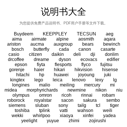
说明书大全
为您提供免费产品说明书、PDF用户手册等文件下载。
Buydeem
KEEPPLEY
TECSUN
aeg
aima
airmate
alpine
aosmith
aqara
ariston
aucma
auxgroup
bears
bewinch
bosch
butterfly
cada
canon
casarte
casio
citizen
daikin
deli
dji
donlim
drcoffee
dreame
dyson
ecovacs
edifier
epson
fiyta
flesports
flyco
fujitsu
gorenje
haier
hikari
hikvision
hisense
hitachi
hp
huawei
joyoung
juki
kingtex
lego
leica
lenovo
lexy
lg
longines
malio
meiling
mercury
mi
midea
morphyrichards
newmine
nikon
niu
olympus
omron
ricoh
rinnai
robam
roborock
royalstar
sacon
sakura
sembo
siemens
sluban
sony
tailg
tcl
tiger
toshiba
tplink
vatti
wahson
weili
wekki
whirlpoo
xiaoya
xinfei
yadea
yeelight
yuyue
zhimi
zojirushi