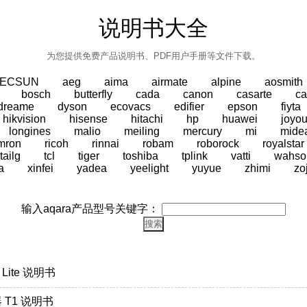
说明书大全
为您提供免费产品说明书、PDF用户手册等文件下载。
TECSUN
aeg
aima
airmate
alpine
aosmith
bosch
butterfly
cada
canon
casarte
ca
dreame
dyson
ecovacs
edifier
epson
fiyta
hikvision
hisense
hitachi
hp
huawei
joyo
longines
malio
meiling
mercury
mi
mide
mron
ricoh
rinnai
robam
roborock
royalstar
tailg
tcl
tiger
toshiba
tplink
vatti
wahso
a
xinfei
yadea
yeelight
yuyue
zhimi
zo
输入aqara产品型号关键字：
 Lite 说明书
 T1 说明书