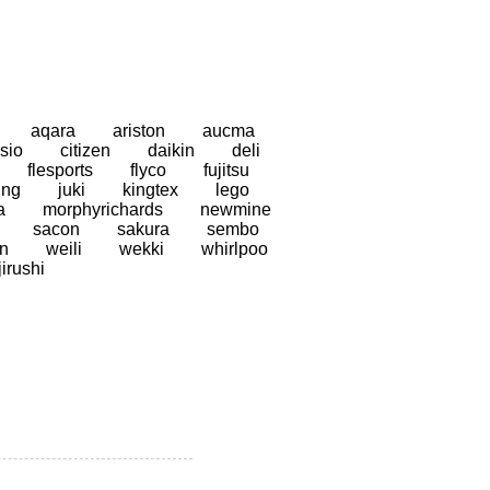
aqara
ariston
aucma
sio
citizen
daikin
deli
flesports
flyco
fujitsu
ung
juki
kingtex
lego
a
morphyrichards
newmine
sacon
sakura
sembo
n
weili
wekki
whirlpoo
jirushi