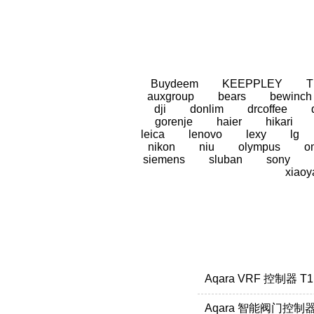
Buydeem
KEEPPLEY
auxgroup
bears
bewinch
dji
donlim
drcoffee
gorenje
haier
hikari
leica
lenovo
lexy
lg
nikon
niu
olympus
o
siemens
sluban
sony
xiaoy
Aqara VRF 控制器 T1
Aqara 智能阀门控制器