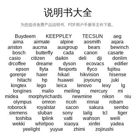
说明书大全
为您提供免费产品说明书、PDF用户手册等文件下载。
Buydeem
KEEPPLEY
TECSUN
aeg
aima
airmate
alpine
aosmith
aqara
ariston
aucma
auxgroup
bears
bewinch
bosch
butterfly
cada
canon
casarte
casio
citizen
daikin
deli
dji
donlim
drcoffee
dreame
dyson
ecovacs
edifier
epson
fiyta
flesports
flyco
fujitsu
gorenje
haier
hikari
hikvision
hisense
hitachi
hp
huawei
joyoung
juki
kingtex
lego
leica
lenovo
lexy
lg
longines
malio
meiling
mercury
mi
midea
morphyrichards
newmine
nikon
niu
olympus
omron
ricoh
rinnai
robam
roborock
royalstar
sacon
sakura
sembo
siemens
sluban
sony
tailg
tcl
tiger
toshiba
tplink
vatti
wahson
weili
wekki
whirlpoo
xiaoya
xinfei
yadea
yeelight
yuyue
zhimi
zojirushi