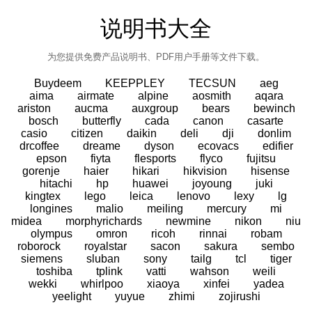
说明书大全
为您提供免费产品说明书、PDF用户手册等文件下载。
Buydeem
KEEPPLEY
TECSUN
aeg
aima
airmate
alpine
aosmith
aqara
ariston
aucma
auxgroup
bears
bewinch
bosch
butterfly
cada
canon
casarte
casio
citizen
daikin
deli
dji
donlim
drcoffee
dreame
dyson
ecovacs
edifier
epson
fiyta
flesports
flyco
fujitsu
gorenje
haier
hikari
hikvision
hisense
hitachi
hp
huawei
joyoung
juki
kingtex
lego
leica
lenovo
lexy
lg
longines
malio
meiling
mercury
mi
midea
morphyrichards
newmine
nikon
niu
olympus
omron
ricoh
rinnai
robam
roborock
royalstar
sacon
sakura
sembo
siemens
sluban
sony
tailg
tcl
tiger
toshiba
tplink
vatti
wahson
weili
wekki
whirlpoo
xiaoya
xinfei
yadea
yeelight
yuyue
zhimi
zojirushi