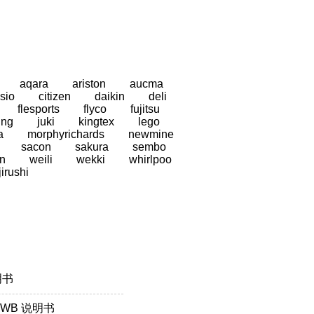
aqara
ariston
aucma
sio
citizen
daikin
deli
flesports
flyco
fujitsu
ung
juki
kingtex
lego
a
morphyrichards
newmine
sacon
sakura
sembo
n
weili
wekki
whirlpoo
jirushi
明书
5WB 说明书