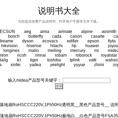
说明书大全
为您提供免费产品说明书、PDF用户手册等文件下载。
TECSUN
aeg
aima
airmate
alpine
aosmith
bosch
butterfly
cada
canon
casarte
ca
dreame
dyson
ecovacs
edifier
epson
fiyta
hikvision
hisense
hitachi
hp
huawei
joyo
longines
malio
meiling
mercury
mi
mide
mron
ricoh
rinnai
robam
roborock
royalstar
tailg
tcl
tiger
toshiba
tplink
vatti
wahso
a
xinfei
yadea
yeelight
yuyue
zhimi
zo
输入midea产品型号关键字：
WF落地扇RoHSCCC220V,1Ph50Hz透明黑__黑色产品货号__ 说
WB落地扇RoHSCCC220V,1Ph50Hz极地白__白色产品货号FSA3