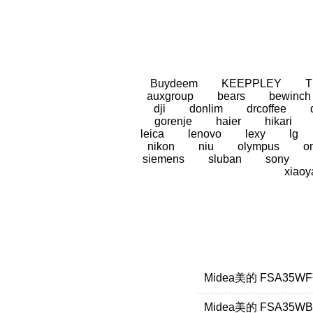
Buydeem
KEEPPLEY
auxgroup
bears
bewinch
dji
donlim
drcoffee
gorenje
haier
hikari
leica
lenovo
lexy
lg
nikon
niu
olympus
o
siemens
sluban
sony
xiaoy
Midea美的 FSA35
Midea美的 FSA35