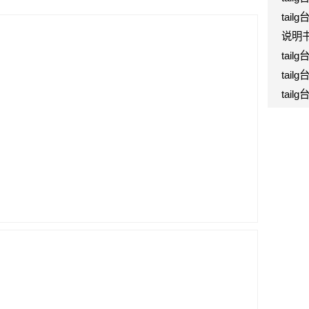
tail
说明
tail
tail
tail