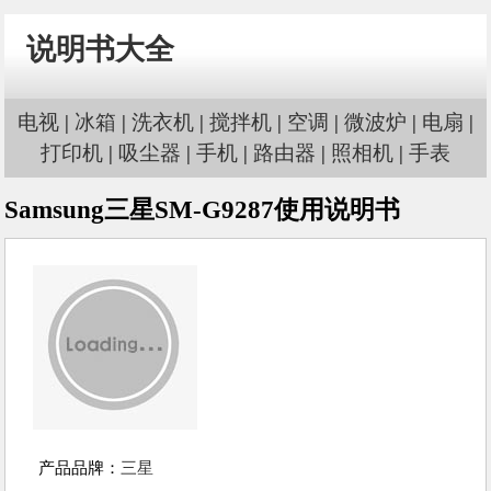
说明书大全
电视
|
冰箱
|
洗衣机
|
搅拌机
|
空调
|
微波炉
|
电扇
|
打印机
|
吸尘器
|
手机
|
路由器
|
照相机
|
手表
Samsung三星SM-G9287使用说明书
产品品牌：
三星