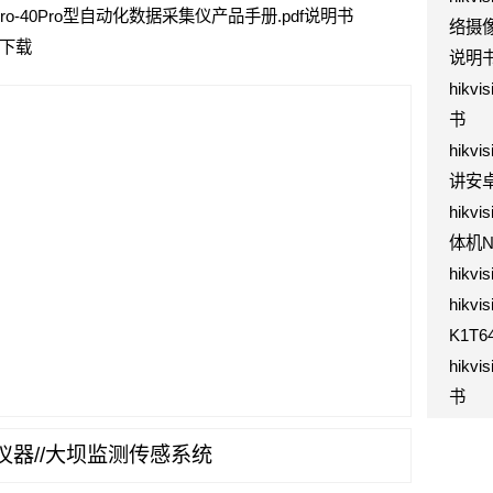
icro-40Pro型自动化数据采集仪产品手册.pdf说明书
络摄像
下载
说明
hik
书
hik
讲安卓
hik
体机N
hikv
hikv
K1T
hik
书
测仪器//大坝监测传感系统