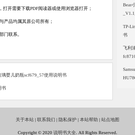
Bea
式，打开需要下载PDF阅读器或使用浏览器打开；
_V1.1
书与产品均属其原公司所有；
TP-L
部门联系。
书
飞利浦
fc8
Sam
璃婴儿奶瓶scf679_57使用说明书
HU7
明书
关于本站
|
联系我们
|
隐私保护
|
本站帮助
|
站点地图
Copyright © 2020
说明书大全
. All Rights Reserved.