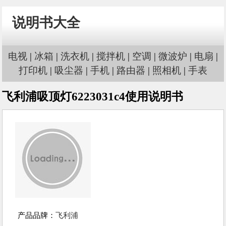
说明书大全
电视
|
冰箱
|
洗衣机
|
搅拌机
|
空调
|
微波炉
|
电扇
|
打印机
|
吸尘器
|
手机
|
路由器
|
照相机
|
手表
飞利浦吸顶灯6223031c4使用说明书
产品品牌：
飞利浦