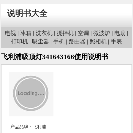
说明书大全
电视
|
冰箱
|
洗衣机
|
搅拌机
|
空调
|
微波炉
|
电扇
|
打印机
|
吸尘器
|
手机
|
路由器
|
照相机
|
手表
飞利浦吸顶灯341643166使用说明书
产品品牌：
飞利浦