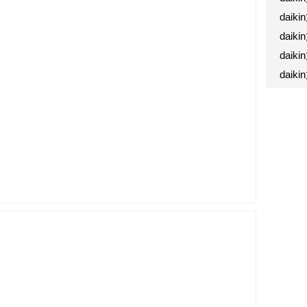
dai
daik
daik
daik