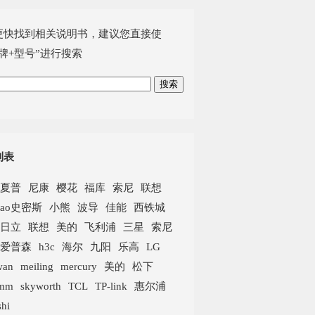
更快找到相关说明书，建议您直接使
牌+型号”进行搜索
列表
夏普
尼康
樱花
福库
索尼
联想
ao史密斯
小熊
波导
佳能
西铁城
日立
联想
美的
飞利浦
三星
索尼
爱普森
h3c
海尔
九阳
乐高
LG
swan
meiling
mercury
美的
松下
omm
skyworth
TCL
TP-link
惠尔浦
shi