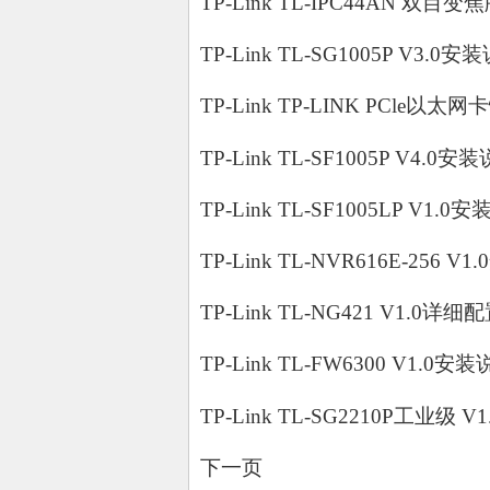
TP-Link TL-IPC44AN 双目变
TP-Link TL-SG1005P V3.0安装
TP-Link TP-LINK PCle以太
TP-Link TL-SF1005P V4.0安装
TP-Link TL-SF1005LP V1.0安
TP-Link TL-NVR616E-256 V
TP-Link TL-NG421 V1.0详细
TP-Link TL-FW6300 V1.0安装
TP-Link TL-SG2210P工业级 V
下一页