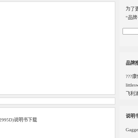
为了
“品牌
品牌
???
little
飞利
说明
明书(2995D)说明书下载
Gagg