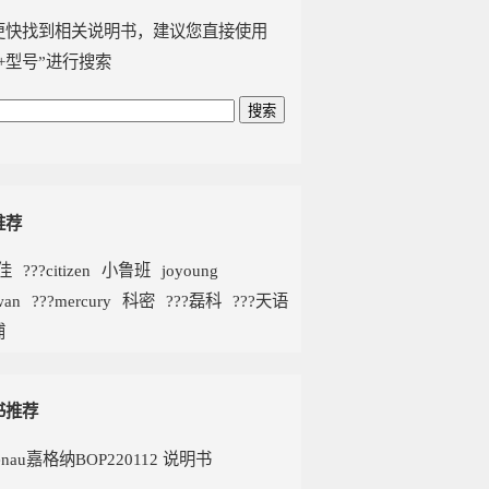
更快找到相关说明书，建议您直接使用
+型号”进行搜索
推荐
康佳
???citizen
小鲁班
joyoung
swan
???mercury
科密
???磊科
???天语
浦
书推荐
enau嘉格纳BOP220112 说明书